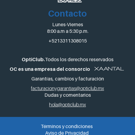
Contacto
Lunes-Viernes
8:00 a.m a 5:30 p.m.
+5213311308015
OptiClub.
Todos los derechos reservados
OC es una empresa del consorcio
Garantías, cambios y facturación
facturacionygarantias@opticlub.mx
Dudas y comentarios
hola@opticlub.mx
Términos y condiciones
Aviso de Privacidad