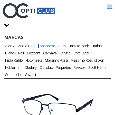
MARCAS
Alan J
Andre Badi
Antiparras
Aura
Back to Back
Barbie
Blanc & Noir
Brizzant
Carnaval
Cinzia
Cote Dazur
Frida Kahlo
Hotwheels
Massimo Rossi
Massimo Rossi clip on
Nobleman
Okulary
Opticlub
Paquetes
Reebok
Scott Harris
Sean John
Swapit