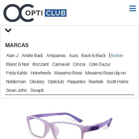
MARCAS
Alan J
Andre Badi
Antiparras
Aura
Back to Back
Barbie
Blanc & Noir
Brizzant
Carnaval
Cinzia
Cote Dazur
Frida Kahlo
Hotwheels
Massimo Rossi
Massimo Rossi clip on
Nobleman
Okulary
Opticlub
Paquetes
Reebok
Scott Harris
Sean John
Swapit