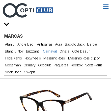
MARCAS
Alan J
Andre Badi
Antiparras
Aura
Back to Back
Barbie
Blanc & Noir
Brizzant
Carnaval
Cinzia
Cote Dazur
Frida Kahlo
Hotwheels
Massimo Rossi
Massimo Rossi clip on
Nobleman
Okulary
Opticlub
Paquetes
Reebok
Scott Harris
Sean John
Swapit