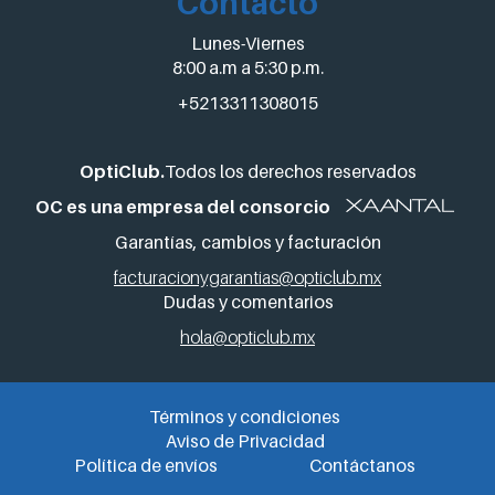
Contacto
Lunes-Viernes
8:00 a.m a 5:30 p.m.
+5213311308015
OptiClub.
Todos los derechos reservados
OC es una empresa del consorcio
Garantías, cambios y facturación
facturacionygarantias@opticlub.mx
Dudas y comentarios
hola@opticlub.mx
Términos y condiciones
Aviso de Privacidad
Política de envíos
Contáctanos