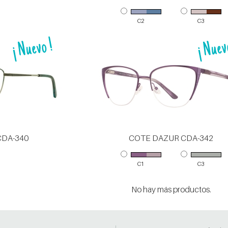
C2
C3
CDA-340
COTE DAZUR CDA-342
C1
C3
No hay más productos.