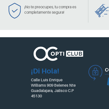
¡No te preocupes, tu compra es
completamente segura!
¡Di Hola!
C
Calle Luis Enrique
Williams 909 Belenes Nte
Guadalajara, Jalisco C.P
45130