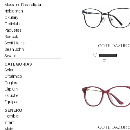
Massimo Rossi clip on
Nobleman
Okulary
Opticlub
Paquetes
Reebok
Scott Harris
COTE DAZUR 
Sean John
Swapit
C1
CATEGORÍAS
Solar
Oftálmico
Gogles
Clip On
Estuche
Equipo
GÉNERO
Hombre
Infantil
COTE DAZUR 
Mujer