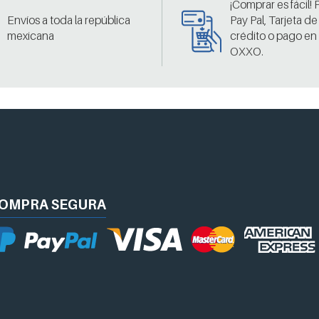
¡Comprar es fácil!
Envíos a toda la república
Pay Pal, Tarjeta de
mexicana
crédito o pago en
OXXO.
OMPRA
SEGURA