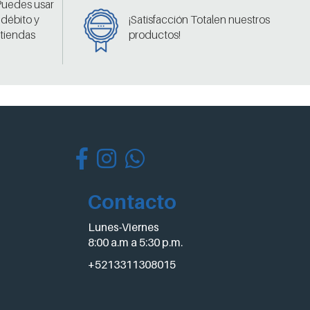
 Puedes usar
 débito y
¡Satisfacción Totalen nuestros
 tiendas
productos!
Contacto
Lunes-Viernes
8:00 a.m a 5:30 p.m.
+5213311308015