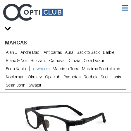
MARCAS
Alan J
Andre Badi
Antiparras
Aura
Back to Back
Barbie
Blanc & Noir
Brizzant
Carnaval
Cinzia
Cote Dazur
Frida Kahlo
Hotwheels
Massimo Rossi
Massimo Rossi clip on
Nobleman
Okulary
Opticlub
Paquetes
Reebok
Scott Harris
Sean John
Swapit