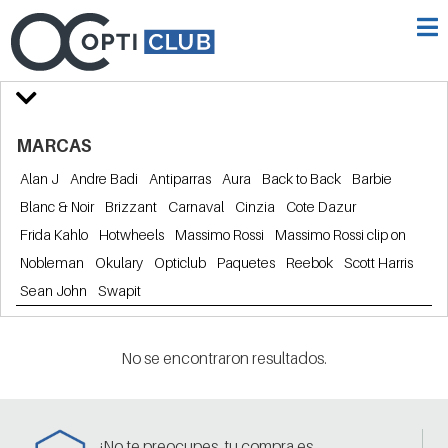
MARCAS
Alan J
Andre Badi
Antiparras
Aura
Back to Back
Barbie
Blanc & Noir
Brizzant
Carnaval
Cinzia
Cote Dazur
Frida Kahlo
Hotwheels
Massimo Rossi
Massimo Rossi clip on
Nobleman
Okulary
Opticlub
Paquetes
Reebok
Scott Harris
Sean John
Swapit
No se encontraron resultados.
¡No te preocupes, tu compra es