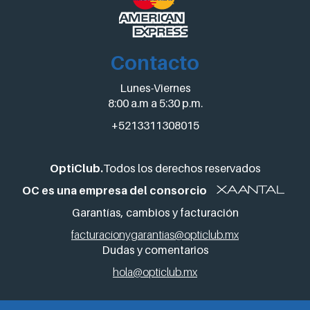
Contacto
Lunes-Viernes
8:00 a.m a 5:30 p.m.
+5213311308015
OptiClub.
Todos los derechos reservados
OC es una empresa del consorcio
Garantías, cambios y facturación
facturacionygarantias@opticlub.mx
Dudas y comentarios
hola@opticlub.mx