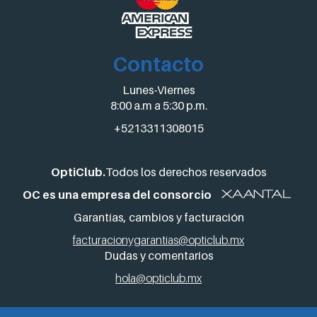
Contacto
Lunes-Viernes
8:00 a.m a 5:30 p.m.
+5213311308015
OptiClub.
Todos los derechos reservados
OC es una empresa del consorcio
Garantías, cambios y facturación
facturacionygarantias@opticlub.mx
Dudas y comentarios
hola@opticlub.mx