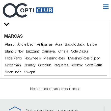
MARCAS
Alan J
Andre Badi
Antiparras
Aura
Back to Back
Barbie
Blanc & Noir
Brizzant
Carnaval
Cinzia
Cote Dazur
Frida Kahlo
Hotwheels
Massimo Rossi
Massimo Rossi clip on
Nobleman
Okulary
Opticlub
Paquetes
Reebok
Scott Harris
Sean John
Swapit
No se encontraron resultados.
¡No te preocupes, tu compra es