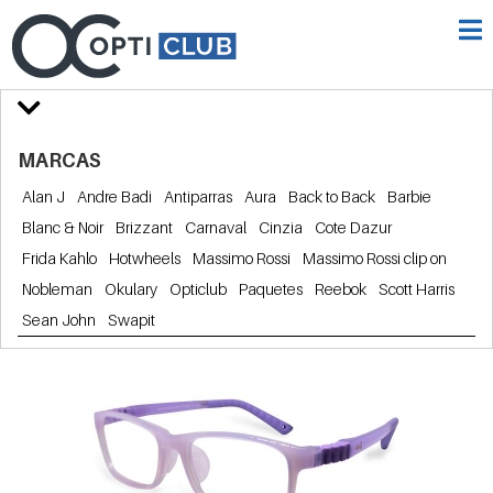
MARCAS
Alan J
Andre Badi
Antiparras
Aura
Back to Back
Barbie
Blanc & Noir
Brizzant
Carnaval
Cinzia
Cote Dazur
Frida Kahlo
Hotwheels
Massimo Rossi
Massimo Rossi clip on
Nobleman
Okulary
Opticlub
Paquetes
Reebok
Scott Harris
Sean John
Swapit