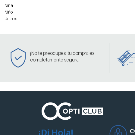
Niña
Niño
Unisex
¡No te preocupes, tu compra es
completamente segura!
¡Di Hola!
C