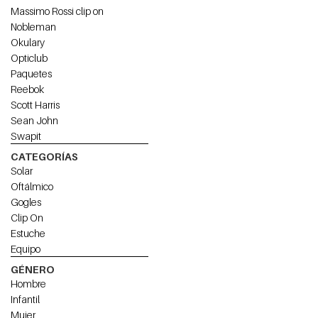
Massimo Rossi clip on
Nobleman
Okulary
Opticlub
Paquetes
Reebok
Scott Harris
Sean John
Swapit
CATEGORÍAS
Solar
Oftálmico
Gogles
Clip On
Estuche
Equipo
GÉNERO
Hombre
Infantil
Mujer