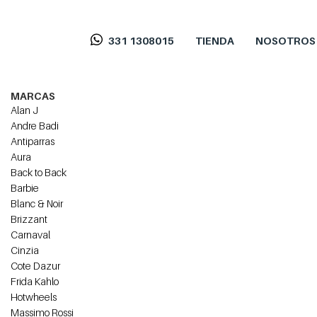
331 1308015
TIENDA
NOSOTROS
MARCAS
Alan J
Andre Badi
Antiparras
Aura
Back to Back
Barbie
Blanc & Noir
Brizzant
Carnaval
Cinzia
Cote Dazur
Frida Kahlo
Hotwheels
Massimo Rossi