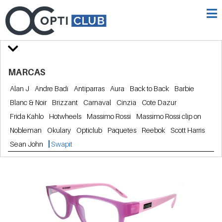
MARCAS
Alan J
Andre Badi
Antiparras
Aura
Back to Back
Barbie
Blanc & Noir
Brizzant
Carnaval
Cinzia
Cote Dazur
Frida Kahlo
Hotwheels
Massimo Rossi
Massimo Rossi clip on
Nobleman
Okulary
Opticlub
Paquetes
Reebok
Scott Harris
Sean John
Swapit