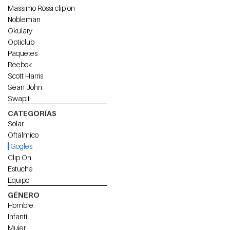
Massimo Rossi clip on
Nobleman
Okulary
Opticlub
Paquetes
Reebok
Scott Harris
Sean John
Swapit
CATEGORÍAS
Solar
Oftálmico
Gogles
Clip On
Estuche
Equipo
GÉNERO
Hombre
Infantil
Mujer