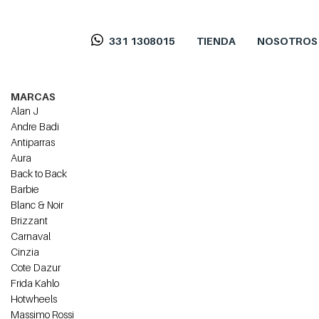
331 1308015
TIENDA
NOSOTROS
MARCAS
Alan J
Andre Badi
Antiparras
Aura
Back to Back
Barbie
Blanc & Noir
Brizzant
Carnaval
Cinzia
Cote Dazur
Frida Kahlo
Hotwheels
Massimo Rossi