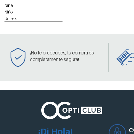
Niña
Niño
Unisex
¡No te preocupes, tu compra es
completamente segura!
¡Di Hola!
C