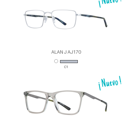
ALAN J AJ170
C1