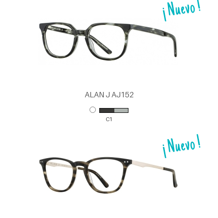
ALAN J AJ152
C1