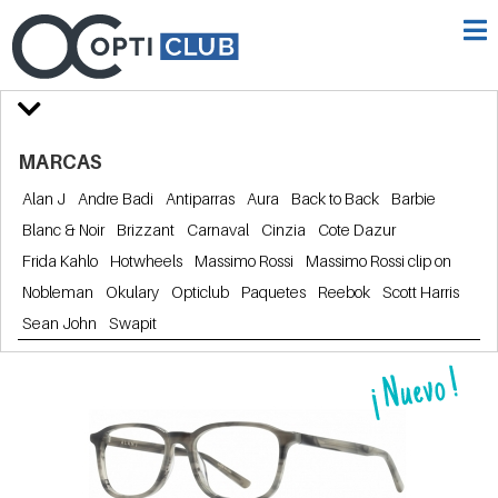
MARCAS
Alan J
Andre Badi
Antiparras
Aura
Back to Back
Barbie
Blanc & Noir
Brizzant
Carnaval
Cinzia
Cote Dazur
Frida Kahlo
Hotwheels
Massimo Rossi
Massimo Rossi clip on
Nobleman
Okulary
Opticlub
Paquetes
Reebok
Scott Harris
Sean John
Swapit