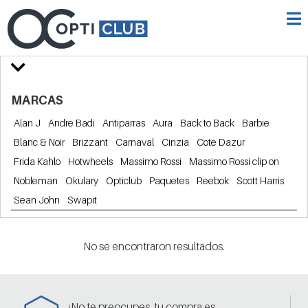
MARCAS
Alan J
Andre Badi
Antiparras
Aura
Back to Back
Barbie
Blanc & Noir
Brizzant
Carnaval
Cinzia
Cote Dazur
Frida Kahlo
Hotwheels
Massimo Rossi
Massimo Rossi clip on
Nobleman
Okulary
Opticlub
Paquetes
Reebok
Scott Harris
Sean John
Swapit
No se encontraron resultados.
¡No te preocupes, tu compra es