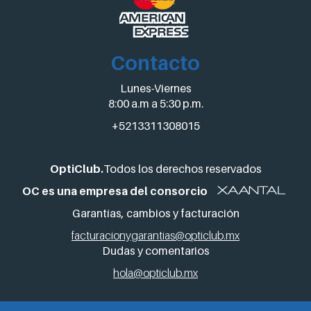
Contacto
Lunes-Viernes
8:00 a.m a 5:30 p.m.
+5213311308015
OptiClub.
Todos los derechos reservados
OC es una empresa del consorcio
Garantías, cambios y facturación
facturacionygarantias@opticlub.mx
Dudas y comentarios
hola@opticlub.mx