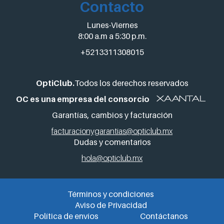
Contacto
Lunes-Viernes
8:00 a.m a 5:30 p.m.
+5213311308015
OptiClub.
Todos los derechos reservados
OC es una empresa del consorcio
Garantías, cambios y facturación
facturacionygarantias@opticlub.mx
Dudas y comentarios
hola@opticlub.mx
Términos y condiciones
Aviso de Privacidad
Política de envíos
Contáctanos