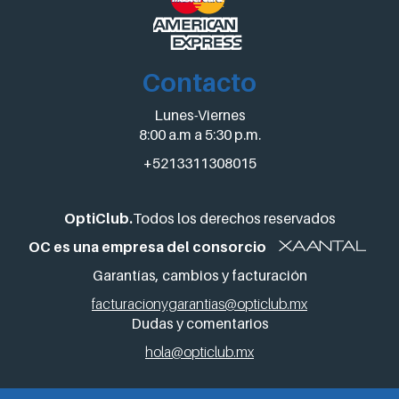
Contacto
Lunes-Viernes
8:00 a.m a 5:30 p.m.
+5213311308015
OptiClub.
Todos los derechos reservados
OC es una empresa del consorcio
Garantías, cambios y facturación
facturacionygarantias@opticlub.mx
Dudas y comentarios
hola@opticlub.mx