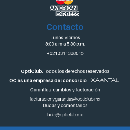
Contacto
Lunes-Viernes
8:00 a.m a 5:30 p.m.
+5213311308015
OptiClub.
Todos los derechos reservados
OC es una empresa del consorcio
Garantías, cambios y facturación
facturacionygarantias@opticlub.mx
Dudas y comentarios
hola@opticlub.mx