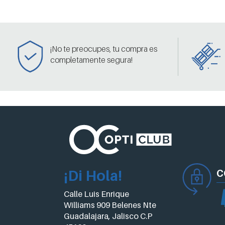
¡No te preocupes, tu compra es
completamente segura!
¡Di Hola!
C
Calle Luis Enrique
Williams 909 Belenes Nte
Guadalajara, Jalisco C.P