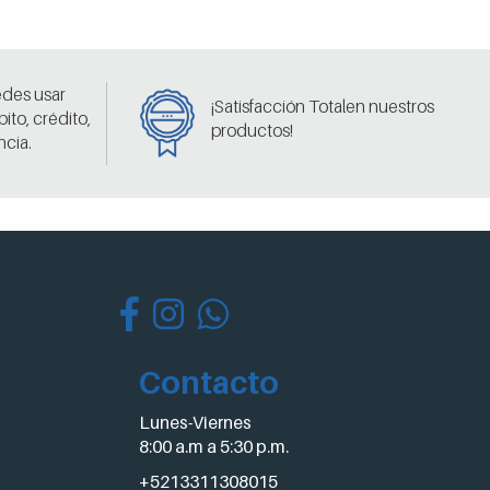
edes usar
¡Satisfacción Totalen nuestros
bito, crédito,
productos!
ncia.
Contacto
Lunes-Viernes
8:00 a.m a 5:30 p.m.
+5213311308015