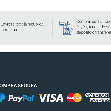
Comprar es fácil, pu
Envíos a toda la república
PayPal, tarjeta de dé
mexicana
depósito o transfere
OMPRA
SEGURA