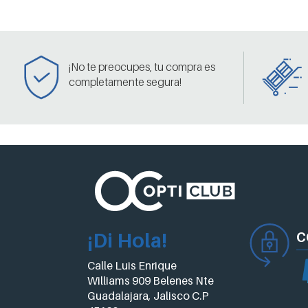
¡No te preocupes, tu compra es
completamente segura!
¡Di Hola!
C
Calle Luis Enrique
Williams 909 Belenes Nte
Guadalajara, Jalisco C.P