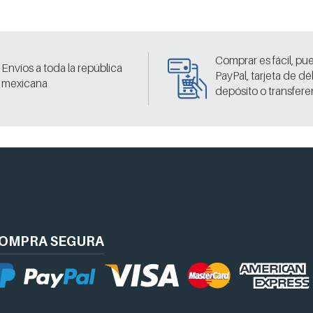
Comprar es fácil, pu
Envíos a toda la república
PayPal, tarjeta de dé
mexicana
depósito o transfere
OMPRA
SEGURA