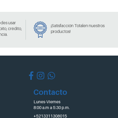
edes usar
¡Satisfacción Totalen nuestros
bito, crédito,
productos!
ncia.
Contacto
Lunes-Viernes
8:00 a.m a 5:30 p.m.
+5213311308015