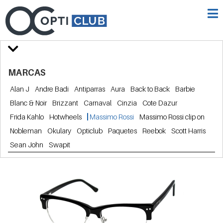
MARCAS
Alan J
Andre Badi
Antiparras
Aura
Back to Back
Barbie
Blanc & Noir
Brizzant
Carnaval
Cinzia
Cote Dazur
Frida Kahlo
Hotwheels
Massimo Rossi
Massimo Rossi clip on
Nobleman
Okulary
Opticlub
Paquetes
Reebok
Scott Harris
Sean John
Swapit