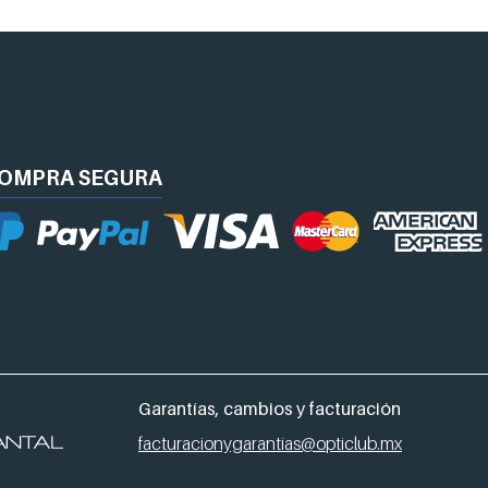
OMPRA
SEGURA
Garantías, cambios y facturación
facturacionygarantias@opticlub.mx