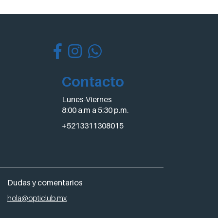
Contacto
Lunes-Viernes
8:00 a.m a 5:30 p.m.
+5213311308015
Dudas y comentarios
hola@opticlub.mx