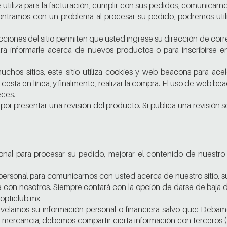
e utiliza para la facturación, cumplir con sus pedidos, comunicarn
contramos con un problema al procesar su pedido, podremos util
ciones del sitio permiten que usted ingrese su dirección de corre
ra informarle acerca de nuevos productos o para inscribirse en
uchos sitios, este sitio utiliza cookies y web beacons para ac
 cesta en línea, y finalmente, realizar la compra. El uso de web 
eces.
r presentar una revisión del producto. Si publica una revisión se 
al para procesar su pedido, mejorar el contenido de nuestro s
ersonal para comunicarnos con usted acerca de nuestro sitio, 
 con nosotros. Siempre contará con la opción de darse de baja de
@opticlub.mx
elamos su información personal o financiera salvo que: Debamo
 la mercancía, debemos compartir cierta información con tercero