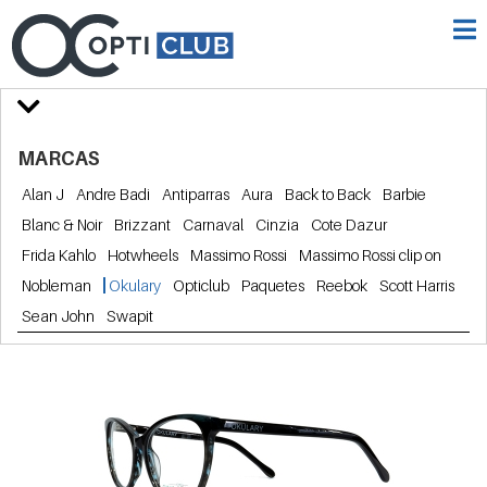
MARCAS
Alan J
Andre Badi
Antiparras
Aura
Back to Back
Barbie
Blanc & Noir
Brizzant
Carnaval
Cinzia
Cote Dazur
Frida Kahlo
Hotwheels
Massimo Rossi
Massimo Rossi clip on
Nobleman
Okulary
Opticlub
Paquetes
Reebok
Scott Harris
Sean John
Swapit