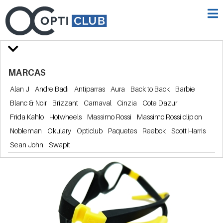
MARCAS
Alan J
Andre Badi
Antiparras
Aura
Back to Back
Barbie
Blanc & Noir
Brizzant
Carnaval
Cinzia
Cote Dazur
Frida Kahlo
Hotwheels
Massimo Rossi
Massimo Rossi clip on
Nobleman
Okulary
Opticlub
Paquetes
Reebok
Scott Harris
Sean John
Swapit