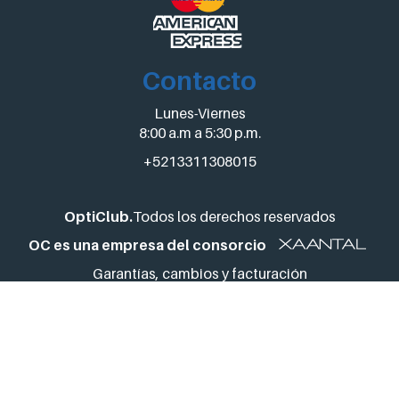
Contacto
Lunes-Viernes
8:00 a.m a 5:30 p.m.
+5213311308015
OptiClub.
Todos los derechos reservados
OC es una empresa del consorcio
Garantías, cambios y facturación
facturacionygarantias@opticlub.mx
Dudas y comentarios
hola@opticlub.mx