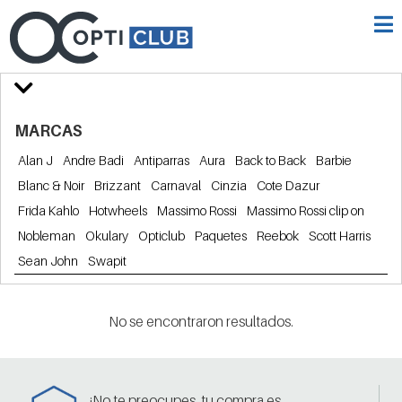
MARCAS
Alan J
Andre Badi
Antiparras
Aura
Back to Back
Barbie
Blanc & Noir
Brizzant
Carnaval
Cinzia
Cote Dazur
Frida Kahlo
Hotwheels
Massimo Rossi
Massimo Rossi clip on
Nobleman
Okulary
Opticlub
Paquetes
Reebok
Scott Harris
Sean John
Swapit
No se encontraron resultados.
¡No te preocupes, tu compra es