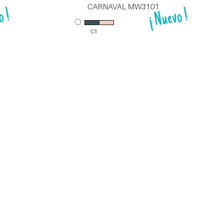
CARNAVAL HK09-18
C39
CARNAVAL MW3098
C2