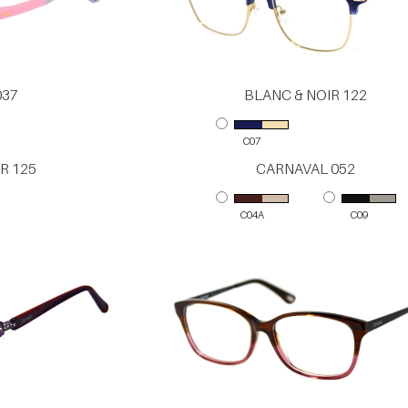
037
BLANC & NOIR 122
C07
R 125
CARNAVAL 052
C04A
C09