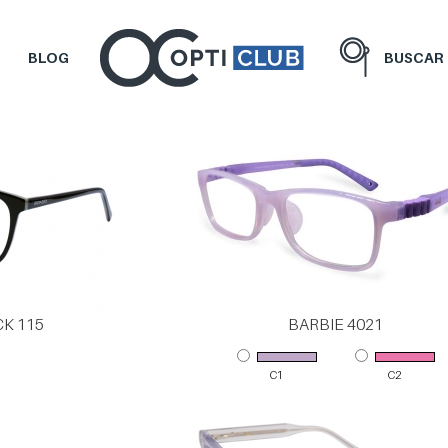
BLOG
BUSCAR
K 115
BARBIE 4021
C1
C2