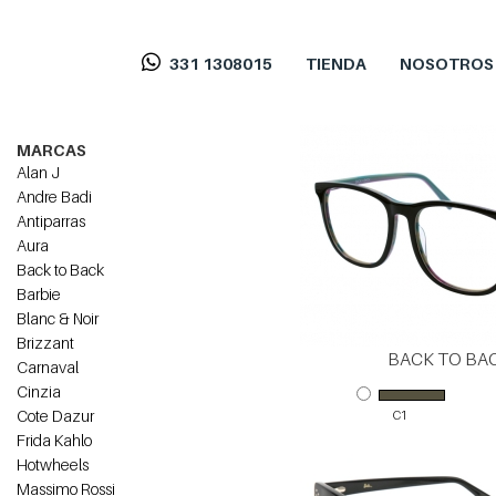
331 1308015
TIENDA
NOSOTROS
MARCAS
Alan J
Andre Badi
Antiparras
Aura
Back to Back
Barbie
Blanc & Noir
Brizzant
BACK TO BAC
Carnaval
Cinzia
Cote Dazur
C1
Frida Kahlo
Hotwheels
Massimo Rossi