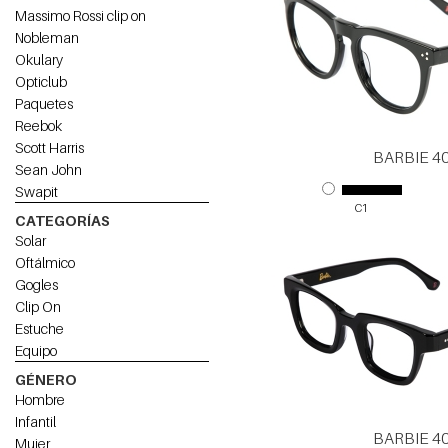
Massimo Rossi clip on
Nobleman
Okulary
Opticlub
Paquetes
Reebok
Scott Harris
BARBIE 4
Sean John
Swapit
C1
CATEGORÍAS
Solar
Oftálmico
Gogles
Clip On
Estuche
Equipo
GÉNERO
Hombre
Infantil
BARBIE 4
Mujer