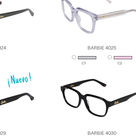
024
BARBIE 4025
C1
C2
029
BARBIE 4030