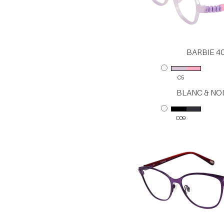
BARBIE 4
C5
BLANC & NOI
C09