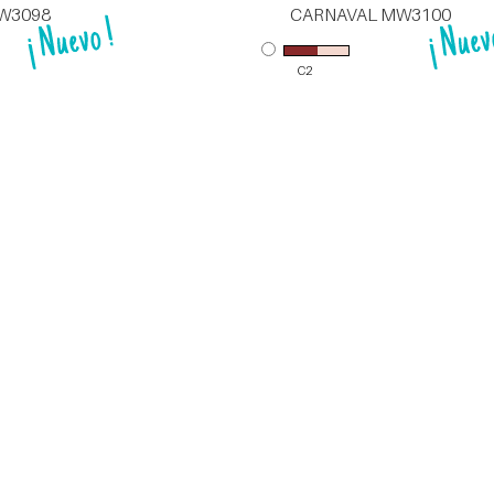
079
CARNAVAL HD05-10
C13
C62
W0007
CARNAVAL MW0028
C2