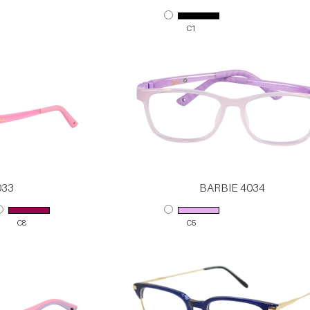
C1
033
BARBIE 4034
C8
C5