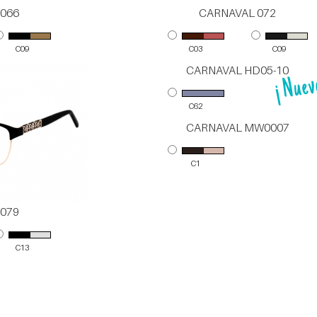
066
CARNAVAL 072
C09
C03
C09