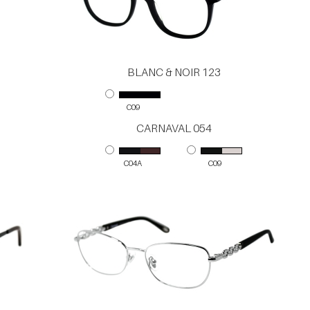
BLANC & NOIR 123
C09
CARNAVAL 054
C04A
C09