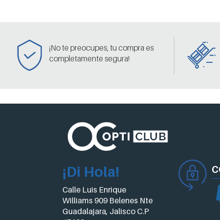
¡No te preocupes, tu compra es
completamente segura!
¡Di Hola!
C
Calle Luis Enrique
Williams 909 Belenes Nte
Guadalajara, Jalisco C.P