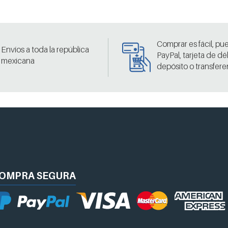
Comprar es fácil, pu
Envíos a toda la república
PayPal, tarjeta de dé
mexicana
depósito o transfere
OMPRA
SEGURA