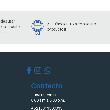
edes usar
¡Satisfacción Totalen nuestros
bito, crédito,
productos!
ncia.
Contacto
Lunes-Viernes
8:00 a.m a 5:30 p.m.
+5213311308015