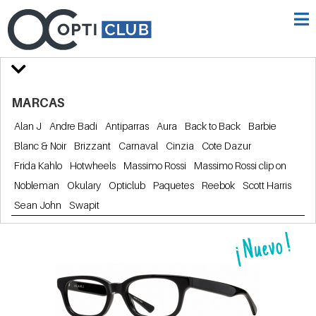
MARCAS
Alan J
Andre Badi
Antiparras
Aura
Back to Back
Barbie
Blanc & Noir
Brizzant
Carnaval
Cinzia
Cote Dazur
Frida Kahlo
Hotwheels
Massimo Rossi
Massimo Rossi clip on
Nobleman
Okulary
Opticlub
Paquetes
Reebok
Scott Harris
Sean John
Swapit