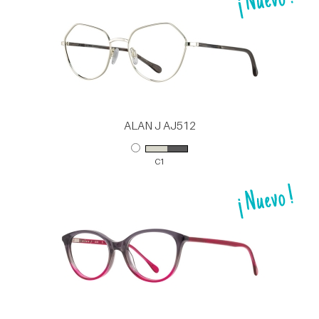
ALAN J AJ512
C1